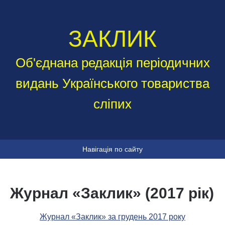
ЗАКЛИК
Об'єднана редакція періодичних
видань Українського товариства
сліпих
Навігація по сайту
Журнал «Заклик» (2017 рік)
Журнал «Заклик» за грудень 2017 року