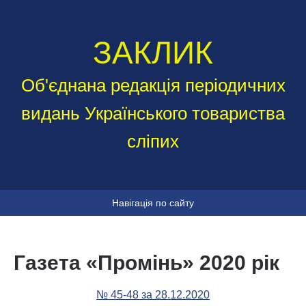
ЗАКЛИК
Об'єднана редакція періодичних
видань Українського товариства
сліпих
Навігація по сайту
Газета «Промінь» 2020 рік
№ 45-48 за 28.12.2020