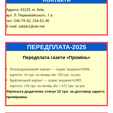
Адреса: 01133, м. Київ,
вул. Л. Первомайського, 7 а
тел. 246-79-32, 234-51-36
E-mail: zaklyk1@ukr.net
ПЕРЕДПЛАТА-2025
Передплата газети «Промінь»
Плоскодрукований варіант — індекс видання 61004,
вартість: 10 грн. на місяць або 120 грн. на рік;
Брайлівський варіант — індекс видання 61005,
вартість: 136 грн. на місяць або 1 632 грн. на рік.
Укрпошта додатково стягує 12 грн. за доставку одного
примірника.