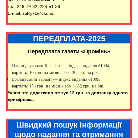
тел. 246-79-32, 234-51-36
E-mail: zaklyk1@ukr.net
ПЕРЕДПЛАТА-2025
Передплата газети «Промінь»
Плоскодрукований варіант — індекс видання 61004,
вартість: 10 грн. на місяць або 120 грн. на рік;
Брайлівський варіант — індекс видання 61005,
вартість: 136 грн. на місяць або 1 632 грн. на рік.
Укрпошта додатково стягує 12 грн. за доставку одного
примірника.
Швидкий пошук інформації
щодо надання та отримання