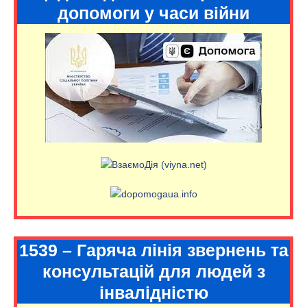
допомоги у часи війни
1539 – Гаряча лінія звернень та
консультацій для людей з
інвалідністю