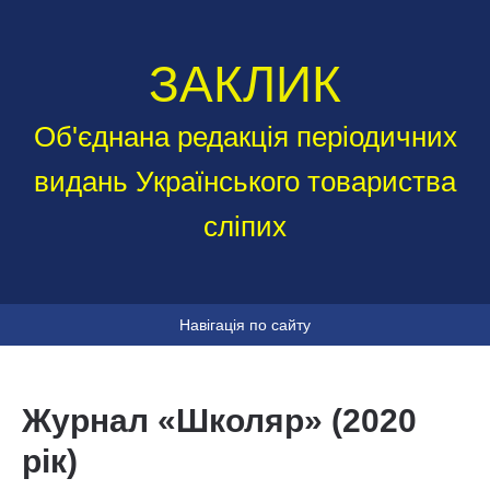
ЗАКЛИК
Об'єднана редакція періодичних
видань Українського товариства
сліпих
Навігація по сайту
Журнал «Школяр» (2020
рік)