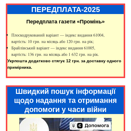
ПЕРЕДПЛАТА-2025
Передплата газети «Промінь»
Плоскодрукований варіант — індекс видання 61004,
вартість: 10 грн. на місяць або 120 грн. на рік;
Брайлівський варіант — індекс видання 61005,
вартість: 136 грн. на місяць або 1 632 грн. на рік.
Укрпошта додатково стягує 12 грн. за доставку одного
примірника.
Швидкий пошук інформації
щодо надання та отримання
допомоги у часи війни