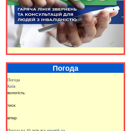
Погода
Погода
Київ
вологість:
тиск:
вітер:
Погода на 10 днів від
sinoptik.ua