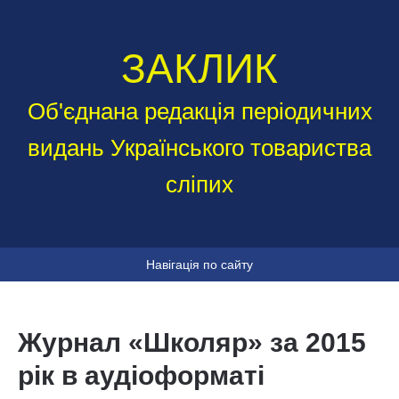
ЗАКЛИК
Об'єднана редакція періодичних
видань Українського товариства
сліпих
Навігація по сайту
Журнал «Школяр» за 2015
рік в аудіоформаті