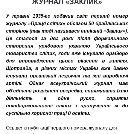
ЖУРНАЛ «ЗАКЛИК»
У
травні 1
935-
го
побачив світ п
ерший
номер
журналу
«Праця
сліпих»
обсягом
50 б
райлівських
сторінок
(так тоді називався нинішній «Заклик»).
Це сталося
за
два
роки
після
формального
створення
урядовою
ухвалою
Українського
товариства
сл
іпих,
коли
вже
і
снувало
оргбюро
для
впровадження
цього
рішення в
життя
.
Щоправда
,
в
р
і
зних
містах
України
вже
давно
і
снували
організації
незрячих
та
ї
хн
і
виробничі
артілі
.
Однак всеукраїнський
журнал
мав
об
‘
єднати
розрізнені осередки
,
спрямувати
ї
хню
діяльність
в
одне
русло
,
сприяти
поінформованості сл
і
пих
і
прилученню
ї
х
до
суспільно
корисної праці
й
освіти
.
Ось деякі публікації першого номера журналу для