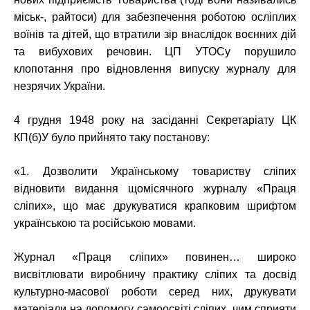
міськ-, райтоси) для забезпечення роботою осліплих
воїнів та дітей, що втратили зір внаслідок воєнних дій
та вибухових речовин. ЦП УТОСу порушило
клопотання про відновлення випуску журналу для
незрячих України.
4 грудня 1948 року на засіданні Секретаріату ЦК
КП(б)У було прийнято таку постанову:
«1. Дозволити Українському товариству сліпих
відновити видання щомісячного журналу «Праця
сліпих», що має друкуватися крапковим шрифтом
українською та російською мовами.
Журнал «Праця сліпих» повинен… широко
висвітлювати виробничу практику сліпих та досвід
культурно-масової роботи серед них, друкувати
матеріали на допомогу самоосвіті сліпих, чим сприяти