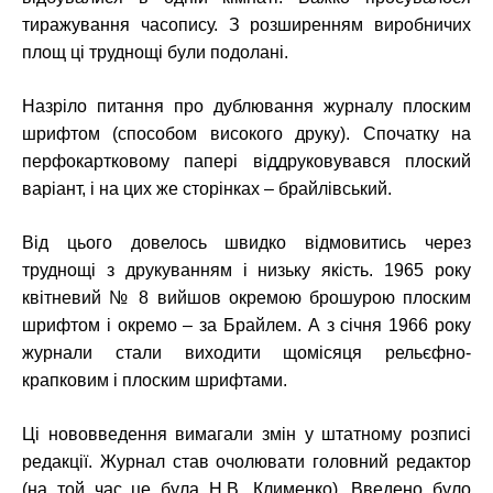
тиражування часопису. З розширенням виробничих
площ ці труднощі були подолані.
Назріло питання про дублювання журналу плоским
шрифтом (способом високого друку). Спочатку на
перфокартковому папері віддруковувався плоский
варіант, і на цих же сторінках – брайлівський.
Від цього довелось швидко відмовитись через
труднощі з друкуванням і низьку якість. 1965 року
квітневий № 8 вийшов окремою брошурою плоским
шрифтом і окремо – за Брайлем. А з січня 1966 року
журнали стали виходити щомісяця рельєфно-
крапковим і плоским шрифтами.
Ці нововведення вимагали змін у штатному розписі
редакції. Журнал став очолювати головний редактор
(на той час це була Н.В. Клименко). Введено було