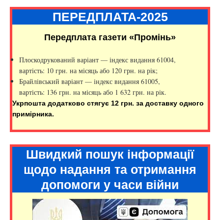
ПЕРЕДПЛАТА-2025
Передплата газети «Промінь»
Плоскодрукований варіант — індекс видання 61004,
вартість: 10 грн. на місяць або 120 грн. на рік;
Брайлівський варіант — індекс видання 61005,
вартість: 136 грн. на місяць або 1 632 грн. на рік.
Укрпошта додатково стягує 12 грн. за доставку одного
примірника.
Швидкий пошук інформації
щодо надання та отримання
допомоги у часи війни