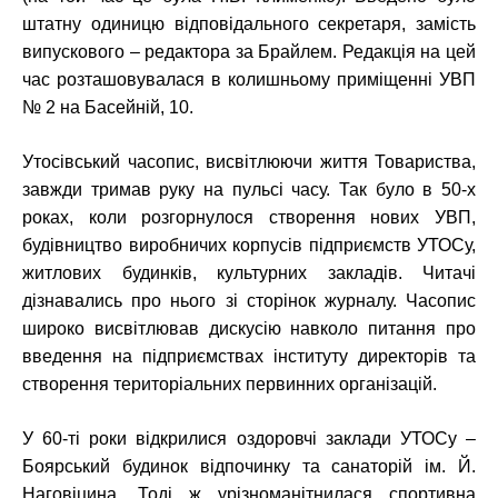
штатну одиницю відповідального секретаря, замість
випускового – редактора за Брайлем. Редакція на цей
час розташовувалася в колишньому приміщенні УВП
№ 2 на Басейній, 10.
Утосівський часопис, висвітлюючи життя Товариства,
завжди тримав руку на пульсі часу. Так було в 50-х
роках, коли розгорнулося створення нових УВП,
будівництво виробничих корпусів підприємств УТОСу,
житлових будинків, культурних закладів. Читачі
дізнавались про нього зі сторінок журналу. Часопис
широко висвітлював дискусію навколо питання про
введення на підприємствах інституту директорів та
створення територіальних первинних організацій.
У 60-ті роки відкрилися оздоровчі заклади УТОСу –
Боярський будинок відпочинку та санаторій ім. Й.
Наговіцина. Тоді ж урізноманітнилася спортивна