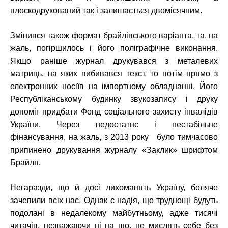
плоскодрукований так і залишається двомісячним.
Змінився також формат брайлівського варіанта, та, на
жаль, погіршилось і його поліграфічне виконання.
Якщо раніше журнал друкувався з металевих
матриць, на яких вибивався текст, то потім прямо з
електронних носіїв на імпортному обладнанні. Його
Республіканському будинку звукозапису і друку
допоміг придбати Фонд соціального захисту інвалідів
України. Через недостатнє і нестабільне
фінансування, на жаль, з 2013 року було тимчасово
припинено друкування журналу «Заклик» шрифтом
Брайля.
Негаразди, що й досі лихоманять Україну, боляче
зачепили всіх нас. Однак є надія, що труднощі будуть
подолані в недалекому майбутньому, адже тисячі
читачів, незважаючи ні на що, не мислять себе без