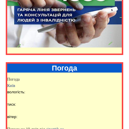
Погода
Погода
Київ
вологість:
тиск:
вітер:
Погода на 10 днів від
sinoptik.ua