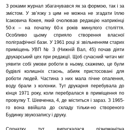
З роками журнал збагачувався як за формою, так і за
змістом. У зв’язку з цим не можна не згадати Іллю
Ісаковича Кокея, який очолював редакцію наприкінці
50-х – на початку 60-х років минулого століття.
Особливо цьому сприяло створення власної
поліграфічної бази. У 1961 році зі звільненням старих
приміщень УВП № З (Нижній Вал, 45) почав діяти
друкарський цех при редакції. Щоб сучасний читач міг
уявити собі умови роботи в ньому, скажемо, це були
будівлі колишніх стаєнь, абияк пристосовані для
роботи людей. Частина з них мала пічне опалення,
воду брали з колонки. Тут друкарня перебувала до
кінця 1971 року, коли перебралася в приміщення по
провулку Т. Шевченка, 4, де міститься і зараз. З 1965-
го вона ввійшла до складу тільки-но створеного
Будинку звукозапису і друку.
Спочатку тут випускалася різноманітна