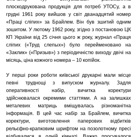
плоскодрукована продукція для потреб УТОСу, а в
грудні 1961 року вийшов у світ дванадцятий номер
«Праці сліпих» за Брайлем. Він був зшитий одним
зошитом. У лютому 1962 року, згідно з постановою ЦК
КП України від 25 січня цього ж року, журнал «Праця
сліпих («Труд слепых») було перейменовано на
«Заклик» («Призыв») з періодичністю виходу двічі на
місяць, ціна кожного номера – 10 копійок.
У перші роки роботи київської друкарні мали місце
певні труднощі з випуском журналу. Задля
оперативності набір, вичитка коректури
здійснювалася окремими статтями. А на залишках
металевих матриць вміщувалась різноманітна
інформація. В цей час набір за Брайлем, вичитка
коректури, виготовлення паперових відбитків
рельєфно-крапковим шрифтом на позолотному пресі
відбувалися в одній кімнаті. Важко просувалося