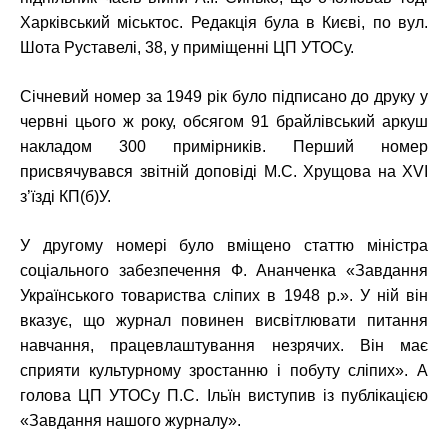
Харківський міськтос. Редакція була в Києві, по вул.
Шота Руставелі, 38, у приміщенні ЦП УТОСу.
Січневий номер за 1949 рік було підписано до друку у
червні цього ж року, обсягом 91 брайлівський аркуш
накладом 300 примірників. Перший номер
присвячувався звітній доповіді М.С. Хрущова на XVI
з’їзді КП(б)У.
У другому номері було вміщено статтю міністра
соціального забезпечення Ф. Ананченка «Завдання
Українського товариства сліпих в 1948 р.». У ній він
вказує, що журнал повинен висвітлювати питання
навчання, працевлаштування незрячих. Він має
сприяти культурному зростанню і побуту сліпих». А
голова ЦП УТОСу П.С. Ільїн виступив із публікацією
«Завдання нашого журналу».