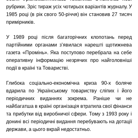
рубрики. Зріс тираж усіх чотирьох варіантів журналу. У
1985 році (в рік свого 50-річчя) він становив 27 тисяч
примірників.
У 1989 році після багаторічних клопотань перед
партійними органами з’явилася нарешті щотижнева
газета «Промінь». Яка поступово перебрала на себе
оперативну інформацію незрячих про найголовніші
події в країні та Товаристві.
Глибока соціально-економічна криза 90-х боляче
вдарила по Українському товариству сліпих і його
періодичних виданнях зокрема. Раніше чи не
найбагатша в країні організація втратила свої фінанси
та прибутки від виробничої сфери. Тому з 1993 року і
донині всі періодичні видання перебувають на дотації
держави, а цього вкрай недостатньо.