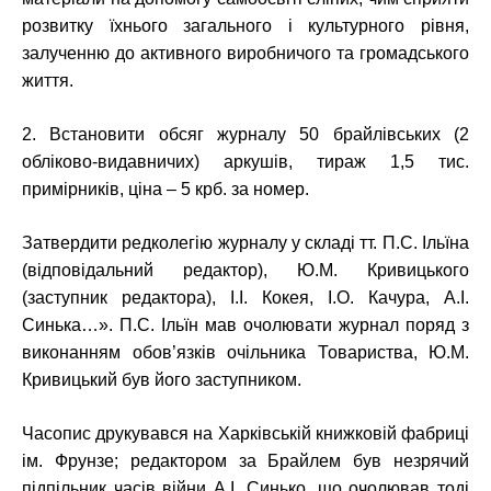
розвитку їхнього загального і культурного рівня,
залученню до активного виробничого та громадського
життя.
2. Встановити обсяг журналу 50 брайлівських (2
обліково-видавничих) аркушів, тираж 1,5 тис.
примірників, ціна – 5 крб. за номер.
Затвердити редколегію журналу у складі тт. П.С. Ільїна
(відповідальний редактор), Ю.М. Кривицького
(заступник редактора), І.І. Кокея, І.О. Качура, А.І.
Синька…». П.С. Ільїн мав очолювати журнал поряд з
виконанням обов’язків очільника Товариства, Ю.М.
Кривицький був його заступником.
Часопис друкувався на Харківській книжковій фабриці
ім. Фрунзе; редактором за Брайлем був незрячий
підпільник часів війни А.І. Синько, що очолював тоді