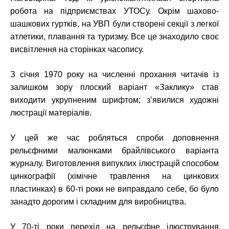
робота на підприємствах УТОСу. Окрім шахово-
шашкових гуртків, на УВП були створені секції з легкої
атлетики, плавання та туризму. Все це знаходило своє
висвітлення на сторінках часопису.
З січня 1970 року на численні прохання читачів із
залишком зору плоский варіант «Заклику» став
виходити укрупненим шрифтом; з’явилися художні
люстрації матеріалів.
У цей же час робляться спроби доповнення
рельєфними малюнками брайлівського варіанта
журналу. Виготовлення випуклих ілюстрацій способом
цинкографії (хімічне травлення на цинкових
пластинках) в 60-ті роки не виправдало себе, бо було
занадто дорогим і складним для виробництва.
У 70-ті роки перехід на рельєфне ілюстрування