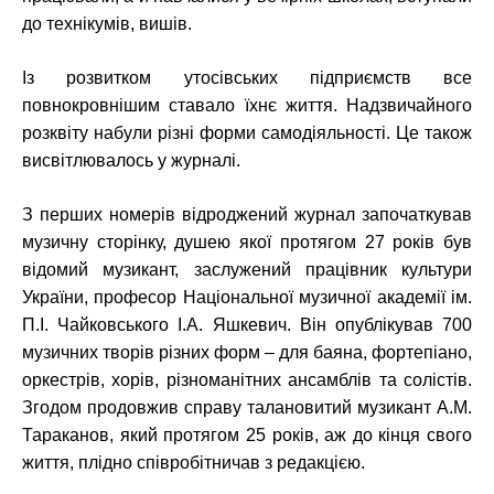
до технікумів, вишів.
Із розвитком утосівських підприємств все
повнокровнішим ставало їхнє життя. Надзвичайного
розквіту набули різні форми самодіяльності. Це також
висвітлювалось у журналі.
З перших номерів відроджений журнал започаткував
музичну сторінку, душею якої протягом 27 років був
відомий музикант, заслужений працівник культури
України, професор Національної музичної академії ім.
П.І. Чайковського І.А. Яшкевич. Він опублікував 700
музичних творів різних форм – для баяна, фортепіано,
оркестрів, хорів, різноманітних ансамблів та солістів.
Згодом продовжив справу талановитий музикант А.М.
Тараканов, який протягом 25 років, аж до кінця свого
життя, плідно співробітничав з редакцією.