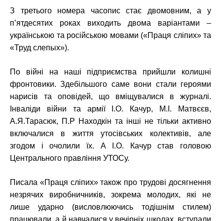
З третього номера часопис стає двомовним, а у
п’ятдесятих роках виходить двома варіантами –
українською та російською мовами («Праця сліпих» та
«Труд слепых»).
По війні на наші підприємства прийшли колишні
фронтовики. Здебільшого саме вони стали героями
нарисів та оповідей, що вміщувалися в журналі.
Інваліди війни та армії І.О. Качур, М.І. Матвєєв,
А.Я.Тарасюк, П.Р Находкін та інші не тільки активно
включалися в життя утосівських колективів, але
згодом і очолили їх. А І.О. Качур став головою
Центрального правління УТОСу.
Писала «Праця сліпих» також про трудові досягнення
незрячих виробничників, зокрема молодих, які не
лише ударно (висловлюючись тодішнім стилем)
працювали, а й навчалися у вечірніх школах, вступали