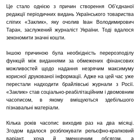
Це стало однією з причин створення Об’єднаної
редакції періодичних видань Українського товариства
сліпих «Заклик», яку очолив Іван Володимирович
Таран, заслужений журналіст України. Тоді вдалося
зекономити значні кошти.
Іншою причиною була необхідність перерозподілу
функцій між виданнями за обмежених фінансових
можливостей щодо надання незрячим максимуму
корисної друкованої інформації. Адже на цей час уже
перестали надходити брайлівські журнали з Росії.
«Заклик» став соціально-реабілітаційним і двомовним
часописом, в якому вміщуються здебільшого
пізнавальні матеріали.
Кілька років часопис виходив раз на два місяці.
Згодом вдалося розблокувати рельєфно-крапковий
варіант, хоча й зменшеним обсягом, а