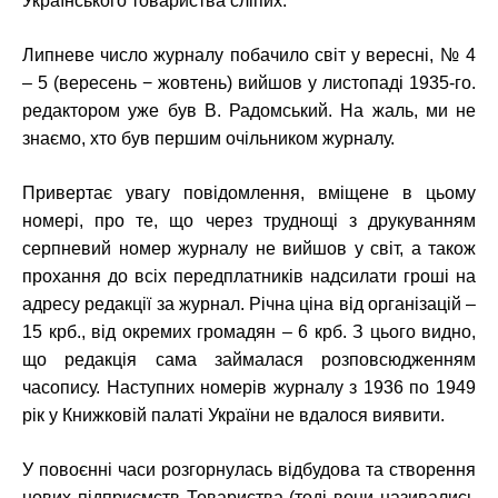
Українського товариства сліпих.
Липневе число журналу побачило світ у вересні, № 4
– 5 (вересень − жовтень) вийшов у листопаді 1935-го.
редактором уже був В. Радомський. На жаль, ми не
знаємо, хто був першим очільником журналу.
Привертає увагу повідомлення, вміщене в цьому
номері, про те, що через труднощі з друкуванням
серпневий номер журналу не вийшов у світ, а також
прохання до всіх передплатників надсилати гроші на
адресу редакції за журнал. Річна ціна від організацій –
15 крб., від окремих громадян – 6 крб. З цього видно,
що редакція сама займалася розповсюдженням
часопису. Наступних номерів журналу з 1936 по 1949
рік у Книжковій палаті України не вдалося виявити.
У повоєнні часи розгорнулась відбудова та створення
нових підприємств Товариства (тоді вони називались