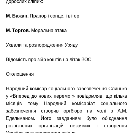
дорослих сліпих:
М
.
Бажан
.
Прапор і сонце, і вітер
М
.
Торгов
.
Моральна атака
Ухвали та розпорядження Уряду
Відомість про збір коштів на літак ВОС
Оголошення
Народний комісар соціального забезпечення Слинько
у «Вперед до нових перемог» повідомляв, що кілька
місяців тому Народний комісаріат соціального
забезпечення створив оргбюро на чолі з А.М.
Едельманом. Його завданням було об’єднання
розрізнених організацій незрячих і створення