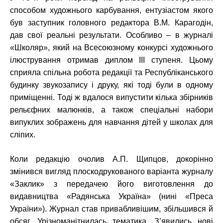
способом художнього карбування, ентузіастом якого
був заступник головного редактора В.М. Карагодін,
дав свої реальні результати. Особливо – в журналі
«Школяр», який на Всесоюзному конкурсі художнього
ілюстрування отримав диплом III ступеня. Цьому
сприяла спільна робота редакції та Республіканського
будинку звукозапису і друку, які тоді були в одному
приміщенні. Тоді ж вдалося випустити кілька збірників
рельєфних малюнків, а також спеціальні набори
випуклих зображень для навчання дітей у школах для
сліпих.
Коли редакцію очолив А.П. Щипцов, докорінно
змінився вигляд плоскодрукованого варіанта журналу
«Заклик» з передачею його виготовлення до
видавництва «Радянська Україна» (нині «Преса
України»). Журнал став привабливішим, збільшився й
обсяг. Урізноманітнилась тематика. З’явились нові