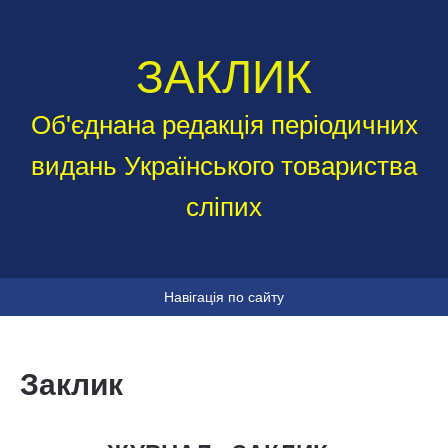
ЗАКЛИК
Об'єднана редакція періодичних
видань Українського товариства
сліпих
Навігація по сайту
Заклик