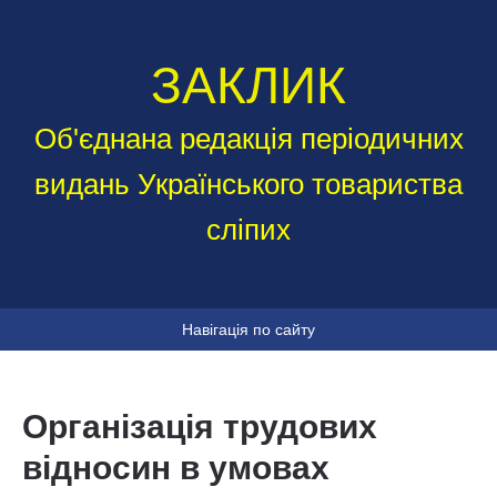
ЗАКЛИК
Об'єднана редакція періодичних
видань Українського товариства
сліпих
Навігація по сайту
Організація трудових
відносин в умовах