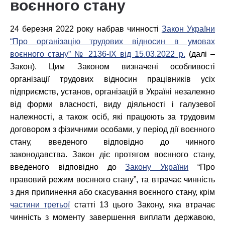
воєнного стану
24 березня
2022
року набрав чинності
Закон України
“Про організацію трудових відносин в умовах
воєнного стану” № 2136-IX від 15.03.2022 р.
(далі –
Закон). Цим Законом визначені особливості
організації трудових відносин працівників усіх
підприємств, установ, організацій в Україні незалежно
від форми власності, виду діяльності і галузевої
належності, а також осіб, які працюють за трудовим
договором з фізичними особами, у період дії воєнного
стану, введеного відповідно до чинного
законодавства. Закон діє протягом воєнного стану,
введеного відповідно до
Закону України
“Про
правовий режим воєнного стану”, та втрачає чинність
з дня припинення або скасування воєнного стану, крім
частини третьої
статті 13 цього Закону, яка втрачає
чинність з моменту завершення виплати державою,