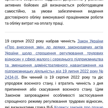
активних бойових дій визначається роботодавцем
самостійно, за умови забезпечення ведення
достовірного обліку виконуваної працівником роботи
та обліку витрат на оплату праці.
19 серпня 2022 року набрав чинність
Закон України
«Про внесення змін до деяких законодавчих актів
України щодо спрощення регулювання трудових
відносин у сфері малого і середнього підприємництва
та зменшення адміністративного навантаження на
підприємницьку діяльність» від 19 липня 2022 року №
2434-IX
. Він чинний із 19 серпня 2022 року та діє
упродовж воєнного стану, і втратить чинність з дня
припинення або скасування воєнного стану. Цим
Законом запроваджені особливості застосування
спрощеного режиму регулювання трудових відносин,
які визначатиме глава III-Б
Кодексу законів про працю