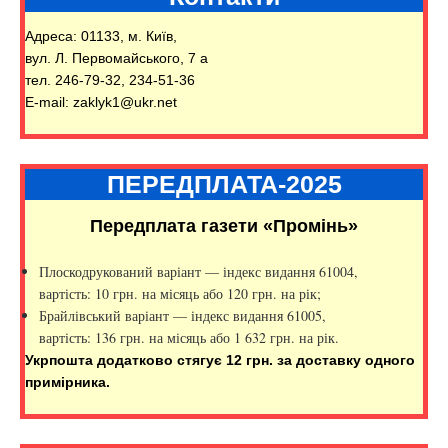
Адреса: 01133, м. Київ,
вул. Л. Первомайського, 7 а
тел. 246-79-32, 234-51-36
E-mail: zaklyk1@ukr.net
ПЕРЕДПЛАТА-2025
Передплата газети «Промінь»
Плоскодрукований варіант — індекс видання 61004,
вартість: 10 грн. на місяць або 120 грн. на рік;
Брайлівський варіант — індекс видання 61005,
вартість: 136 грн. на місяць або 1 632 грн. на рік.
Укрпошта додатково стягує 12 грн. за доставку одного
примірника.