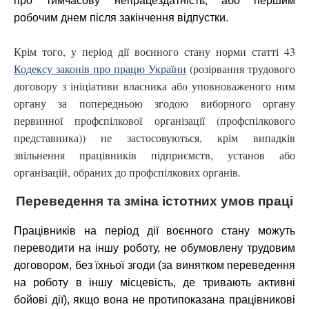
про тимчасову непрацездатність, або першим
робочим днем після закінчення відпустки.
Крім того, у період дії воєнного стану норми статті 43
Кодексу законів про працю України
(розірвання трудового
договору з ініціативи власника або уповноваженого ним
органу за попередньою згодою виборного органу
первинної профспілкової організації (профспілкового
представника)) не застосовуються, крім випадків
звільнення працівників підприємств, установ або
організацій, обраних до профспілкових органів.
Переведення та зміна істотних умов праці
Працівників на період дії воєнного стану можуть
переводити на іншу роботу, не обумовлену трудовим
договором, без їхньої згоди (за винятком переведення
на роботу в іншу місцевість, де тривають активні
бойові дії), якщо вона не протипоказана працівникові