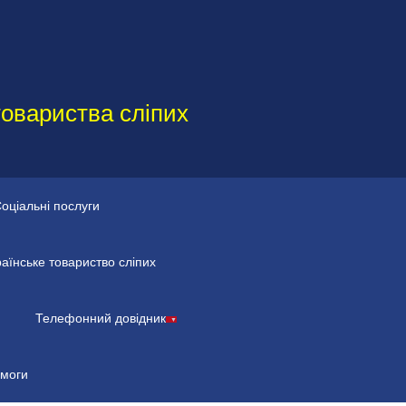
товариства сліпих
оціальні послуги
раїнське товариство сліпих
Телефонний довідник
омоги