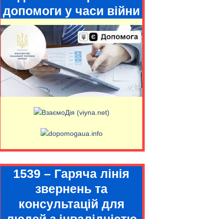
допомоги у часи війни
1539 – Гаряча лінія
звернень та
консультацій для
людей з інвалідністю