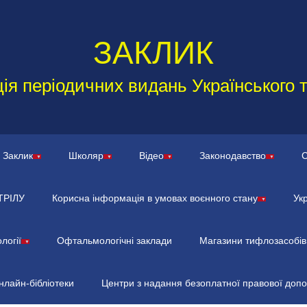
ЗАКЛИК
ія періодичних видань Українського 
Заклик
Школяр
Відео
Законодавство
С
ТРІЛУ
Корисна інформація в умовах воєнного стану
Ук
логії
Офтальмологічні заклади
Магазини тифлозасобів
нлайн-бібліотеки
Центри з надання безоплатної правової доп