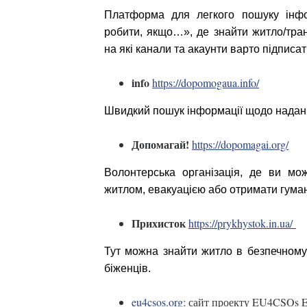
Платформа для легкого пошуку інфо
робити, якщо…», де знайти житло/транс
на які канали та акаунти варто підписат
info
https://dopomogaua.info/
Швидкий пошук інформації щодо наданн
Допомагай!
https://dopomagai.org/
Волонтерська організація, де ви мо
житлом, евакуацією або отримати гуман
Прихисток
https://prykhystok.in.ua/
Тут можна знайти житло в безпечному
біженців.
eu4csos.org
: сайт проекту EU4CSOs Em