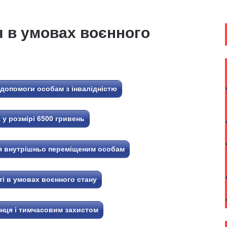
 в умовах воєнного
 допомоги особам з інвалідністю
у розмірі 6500 гривень
я внутрішньо переміщеним особам
ті в умовах воєнного стану
енця і тимчасовим захистом