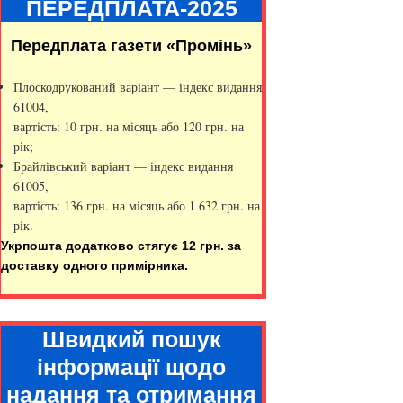
ПЕРЕДПЛАТА-2025
Передплата газети «Промінь»
Плоскодрукований варіант — індекс видання
61004,
вартість: 10 грн. на місяць або 120 грн. на
рік;
Брайлівський варіант — індекс видання
61005,
вартість: 136 грн. на місяць або 1 632 грн. на
рік.
Укрпошта додатково стягує 12 грн. за
доставку одного примірника.
Швидкий пошук
інформації щодо
надання та отримання