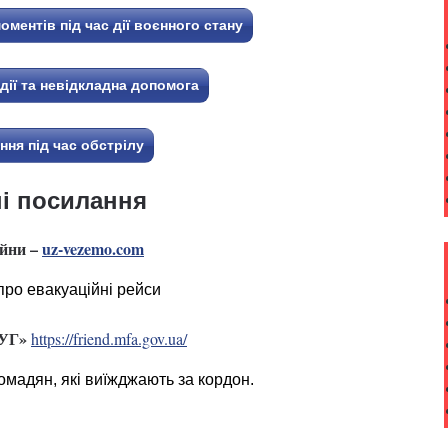
ментів під час дії воєнного стану
дії та невідкладна допомога
ння під час обстрілу
ні посилання
ійни –
uz-vezemo.com
про евакуаційні рейси
РУГ»
https://friend.mfa.gov.ua/
омадян, які виїжджають за кордон.