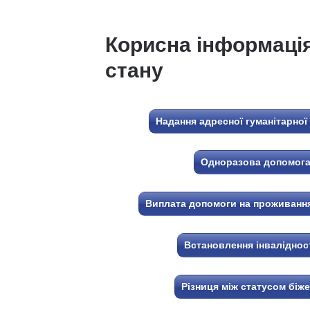
Корисна інформація
стану
Надання адресної гуманітарної
Одноразова допомога 
Виплата допомоги на проживанн
Встановлення інваліднос
Різниця між статусом біж