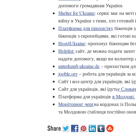
допомоги громадянам України.
Shelter for Ukraine
: сервіс має на мет
війну в України з тими, хто готовий 
Платформа для прихистку
біженців у
біженців з європейцями, які готові н
Host4Ukraine
: пропонує біженцям бе
Helplist:
сайт, де можна подати запит 
надати допомогу, якщо ви волонтер 
unterkunft-ukraine.de
– прихистком для
jooble.org
– робота для українців за 
Сайт і кол-центр для українців, які їд
Сайт для українців, які їдуть
у Словач
Платформа для українців
в Молдові.
Моніторинг черг
на кордонах із По
та Молдовою (таблиця постійно онов