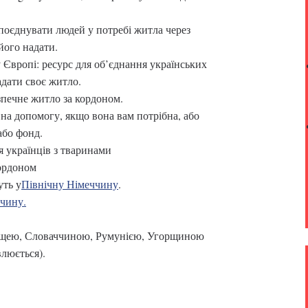
і поєднувати людей у потребі житла через
його надати.
 Європі: ресурс для об’єднання українських
адати своє житло.
зпечне житло за кордоном.
на допомогу, якщо вона вам потрібна, або
або фонд.
 українців з тваринами
кордоном
уть у
Північну Німеччину
.
чину.
льщею, Словаччиною, Румунією, Угорщиною
люється).