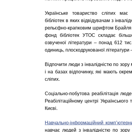
Українське товариство сліпих має 
бібліотек в яких відвідувачам з інвалі
рельєфно-крапковим шрифтом Брайля т
фонд бібліотек УТОС складає більш
озвученої літератури – понад 612 ти
одиниць, плоскодрукованої літератури –
Відпочити люди з інвалідністю по зору
і на базах відпочинку, які мають окре
сліпих.
Соціально-побутова реабілітація людей
Реабілітаційному центрі Українського 
Києві.
Навчально-інформаційний комп’ютерни
навчає людей з інвалідністю по зору 