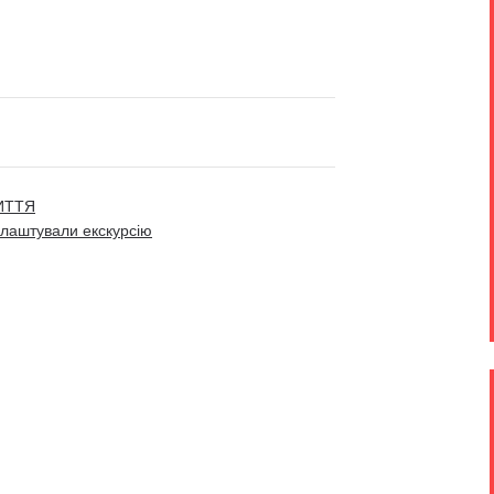
ИТТЯ
влаштували екскурсію