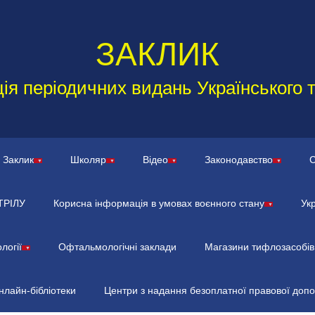
ЗАКЛИК
ія періодичних видань Українського 
Заклик
Школяр
Відео
Законодавство
С
ТРІЛУ
Корисна інформація в умовах воєнного стану
Ук
логії
Офтальмологічні заклади
Магазини тифлозасобів
нлайн-бібліотеки
Центри з надання безоплатної правової доп