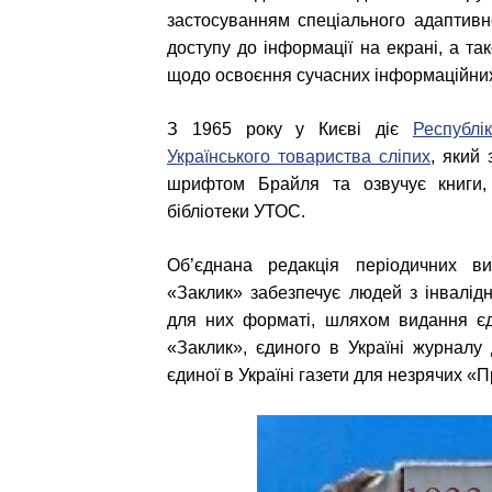
застосуванням спеціального адаптивн
доступу до інформації на екрані, а та
щодо освоєння сучасних інформаційних
З 1965 року у Києві діє
Республі
Українського товариства сліпих
, який
шрифтом Брайля та озвучує книги, 
бібліотеки УТОС.
Об’єднана редакція періодичних ви
«Заклик» забезпечує людей з інвалід
для них форматі, шляхом видання єд
«Заклик», єдиного в Україні журналу
єдиної в Україні газети для незрячих «