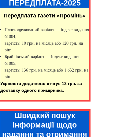
ПЕРЕДПЛАТА-2025
Передплата газети «Промінь»
Плоскодрукований варіант — індекс видання
61004,
вартість: 10 грн. на місяць або 120 грн. на
рік;
Брайлівський варіант — індекс видання
61005,
вартість: 136 грн. на місяць або 1 632 грн. на
рік.
Укрпошта додатково стягує 12 грн. за
доставку одного примірника.
Швидкий пошук
інформації щодо
надання та отримання