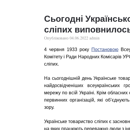
Сьогодні Українськ
сліпих виповнилось
Опубліковано
04.06.2022
admin
4 червня 1933 року
Постановою
Всеу
Комітету і Ради Народних Комісарів УР
сліпих.
На сьогоднішній день Українське товар
найдосвідченіших всеукраїнських гр
мережу по всій Україні. Крім обласних
первинних організацій, які об’єднують
зору.
Українське товариство сліпих є заснов
на яких працюють переважно люди з інв