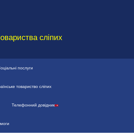
товариства сліпих
оціальні послуги
раїнське товариство сліпих
Телефонний довідник
омоги