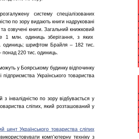
розгалужену систему спеціалізованих
дністю по зору видають книги надруковані
а озвучені книги. Загальний книжковий
е 1 млн. одиниць зберігання, з яких
с. одиниць; шрифтом Брайля – 182 тис.
 понад 220 тис. одиниць.
 можуть у Боярському будинку відпочинку
мі підприємства Українського товариства
 з інвалідністю по зору відбувається у
товариства сліпих, який розташований у
й цент Українського товариства сліпих
використовувати комп’ютерну техніку з