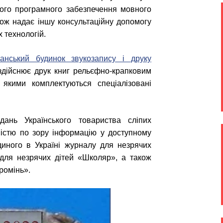
ого програмного забезпечення мовного
кож надає іншу консультаційну допомогу
 технологій.
канський будинок звукозапису і друку
 здійснює друк книг рельєфно-крапковим
якими комплектуються спеціалізовані
дань Українського товариства сліпих
ністю по зору інформацію у доступному
иного в Україні журналу для незрячих
 для незрячих дітей «Школяр», а також
Промінь».