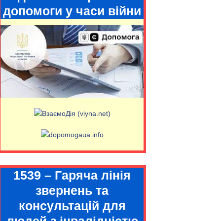
допомоги у часи війни
1539 – Гаряча лінія
звернень та
консультацій для
людей з інвалідністю