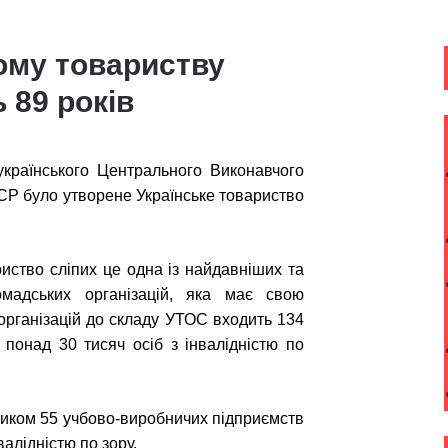
ому товариству
 89 років
країнського Центрального Виконавчого
СР було утворене Українське товариство
иство сліпих це одна із найдавніших та
омадських організацій, яка має свою
 організацій до складу УТОС входить 134
 понад 30 тисяч осіб з інвалідністю по
ником 55 учбово-виробничих підприємств
алідністю по зору.