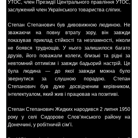
УТОС, член Президії Центрального правління УТОС,
заслужений член Українського товариства сліпих.
Степан Степанович був дивовижною людиною. Не
зважаючи на повну втрату зору, він завжди
показував приклад стійкості та незламності, ніколи
не боявся труднощів. У нього залишилося багато
друзів, його поважали колеги, близькі та рідні за
невтомний оптимізм і завжди бадьорий настрій. Це
була людина — до якої завжди можна було
звернутися за слушною порадою. Степан
Степанович був дуже досвідченим керівником,
інтелектуалом, який жив і працював на позитиві.
Степан Степанович Жидких народився 2 липня 1950
року у селі Сидорове Слов’янського району на
Донеччині, у робітничій сім’ї.