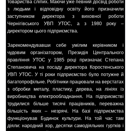
товариства сліпих. Маючи уже певний досвід роботи
з людьми і відповідну освіту його призначили
заступником директора з виховної роботи
Чернігівського УВП УТОС, а з 1980 року –
директором цього підприємства.
Зарекомендувавши себе умілим керівником і
чудовим організатором, Президія Центрального
правління УТОС у 1985 році призначає Степана
Степановича на посаду директора Коростенського
УВП УТОС. У ті роки підприємство було потужне й
багатопрофільне. Робітники працювали на верстатах
з обробки металу, пластику, дерева, на лініях із
виробництва електрообладнання. На підприємстві
трудилися більше тисячі працівників, переважна
більшість яких – незрячі. На базі підприємства
функціонував Будинок культури. На той час там
діяли: народний хор, десятки самодіяльних гуртків і