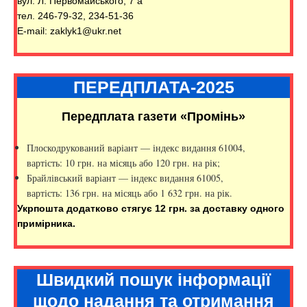
вул. Л. Первомайського, 7 а
тел. 246-79-32, 234-51-36
E-mail: zaklyk1@ukr.net
ПЕРЕДПЛАТА-2025
Передплата газети «Промінь»
Плоскодрукований варіант — індекс видання 61004,
вартість: 10 грн. на місяць або 120 грн. на рік;
Брайлівський варіант — індекс видання 61005,
вартість: 136 грн. на місяць або 1 632 грн. на рік.
Укрпошта додатково стягує 12 грн. за доставку одного
примірника.
Швидкий пошук інформації
щодо надання та отримання