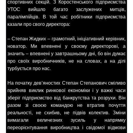
спортивних секцій. З Коростенського підприємства
УТОС вийшло багато заслужених митців,
паралімпійців. В той час робітники підприємства
казали про свого директора:
– Степан Жидких – грамотний, ініціативний керівник,
новатор. Ми впевнені у своєму директорові, а
значить – впевнені у завтрашньому дні, бо він думає
про своїх виробничників, не на словах, а на ділі
турбується про нас.
На початку дев’яностих Степан Степанович сміливо
прийняв виклик ринкової економіки і у важкі часи
зберіг підприємство від банкрутства та розрухи. Він
разом зі своєю командою не втратив почуття
реальності, не схибив, не підвів колектив. Зміни
вимагали величезних зусиль у напрямку
переорієнтування виробництва і свідомої відмови