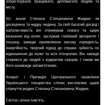
зобов’язувало працювати, допомагати людям та
місту.
Усі знали Степана Степановича Жидких як
досвідчену та мудру людину. За свій багатий досвід і
наполегливість він отримував повагу та щире
визнання від колег, заслужив глибокий авторитет і
пошану, завжди проявляючи високу порядність,
енергійність, творчий підхід до справи, чуйність по
відношенню до колег та всіх оточуючих. Він завжди
ставився до людей з відкритим серцем. І таким ми
його назавжди запам’ятаємо.
Апарат і Президія Центрального правління
Українського товариства сліпих висловлює щире
співчуття родині Степана Степановича Жидких.
Світла і вічна пам’ять.