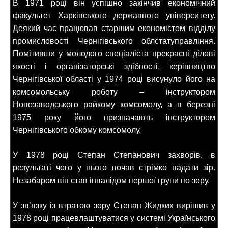
В 1971 році він успішно закінчив економічний
факультет Харківського державного університету.
Деякий час працював старшим економістом відділу
промисловості Чернігівського облстатуправління.
Помітивши у молодого спеціаліста прекрасні ділові
якості і організаторські здібності, керівництво
Чернігівської області у 1974 році висунуло його на
комсомольську роботу – інструктором
Новозаводського райкому комсомолу, а в березні
1975 року його призначають інструктором
Чернігівського обкому комсомолу.
У 1978 році Степан Степанович захворів, в
результаті чого у нього почав стрімко падати зір.
Незабаром він став інвалідом першої групи по зору.
У зв’язку із втратою зору Степан Жидких вирішив у
1978 році працевлаштуватися у системі Українського