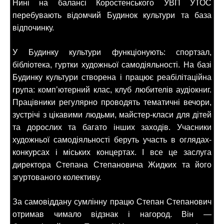
Нині на балансі Коростенського УВП УТОС
перебувають відомчий Будинок культури та база
відпочинку.
У Будинку культури функціонують: спортзал,
бібліотека, гуртки художньої самодіяльності. На базі
Будинку культури створена і працює реабілітаційна
група: комп’ютерний клас, клуб любителів аудіокниг.
Працівники регулярно проводять тематичні вечори,
зустрічі з цікавими людьми, майстер-класи для дітей
та дорослих та багато інших заходів. Учасники
художньої самодіяльності беруть участь в оглядах-
конкурсах і міських концертах. І все це заслуга
директора Степана Степановича Жидких та його
згуртованого колективу.
За самовіддану сумлінну працю Степан Степанович
отримав чимало відзнак і нагород. Він —