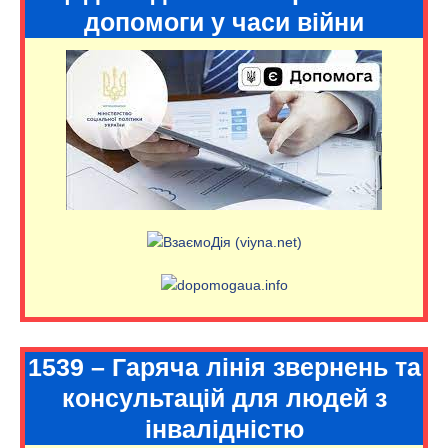
допомоги у часи війни
1539 – Гаряча лінія звернень та
консультацій для людей з
інвалідністю