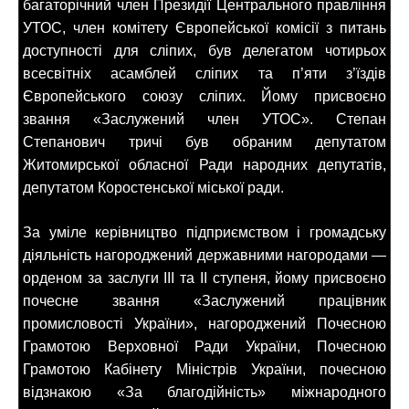
багаторічний член Президії Центрального правління
УТОС, член комітету Європейської комісії з питань
доступності для сліпих, був делегатом чотирьох
всесвітніх асамблей сліпих та п’яти з’їздів
Європейського союзу сліпих. Йому присвоєно
звання «Заслужений член УТОС». Степан
Степанович тричі був обраним депутатом
Житомирської обласної Ради народних депутатів,
депутатом Коростенської міської ради.
За уміле керівництво підприємством і громадську
діяльність нагороджений державними нагородами —
орденом за заслуги III та II ступеня, йому присвоєно
почесне звання «Заслужений працівник
промисловості України», нагороджений Почесною
Грамотою Верховної Ради України, Почесною
Грамотою Кабінету Міністрів України, почесною
відзнакою «За благодійність» міжнародного