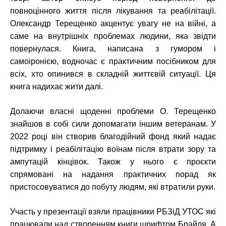
повноцінного життя після лікування та реабілітації.
Олександр Терещенко акцентує увагу не на війні, а
саме на внутрішніх проблемах людини, яка звідти
повернулася. Книга, написана з гумором і
самоіронією, водночас є практичним посібником для
всіх, хто опинився в складній життєвій ситуації. Ця
книга надихає жити далі.
Долаючи власні щоденні проблеми О. Терещенко
знайшов в собі сили допомагати іншим ветеранам. У
2022 році він створив благодійний фонд який надає
підтримку і реабілітацію воїнам після втрати зору та
ампутацій кінцівок. Також у нього є проєкти
спрямовані на надання практичних порад як
пристосовуватися до побуту людям, які втратили руки.
Участь у презентації взяли працівники РБЗіД УТОС які
працювали над створенням книги шрифтом Брайля. А