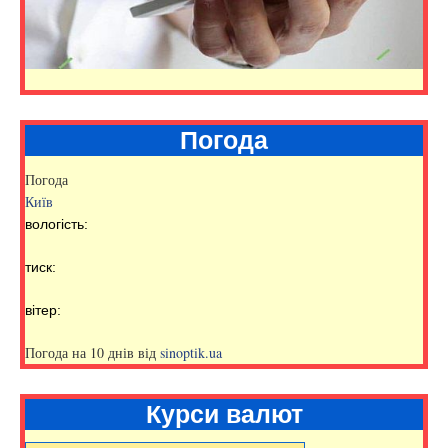
Погода
Погода
Київ
вологість:
тиск:
вітер:
Погода на 10 днів від
sinoptik.ua
Курси валют