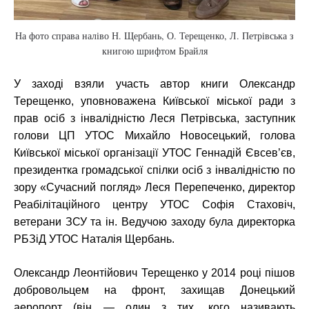
На фото справа наліво Н. Щербань, О. Терещенко, Л. Петрівська з
книгою шрифтом Брайля
У заході взяли участь автор книги Олександр
Терещенко, уповноважена Київської міської ради з
прав осіб з інвалідністю Леся Петрівська, заступник
голови ЦП УТОС Михайло Новосецький, голова
Київської міської організації УТОС Геннадій Євсев’єв,
президентка громадської спілки осіб з інвалідністю по
зору «Сучасний погляд» Леся Перепеченко, директор
Реабілітаційного центру УТОС Софія Стаховіч,
ветерани ЗСУ та ін. Ведучою заходу була директорка
РБЗіД УТОС Наталія Щербань.
Олександр Леонтійович Терещенко у 2014 році пішов
добровольцем на фронт, захищав Донецький
аеропорт (він — один з тих, кого називають