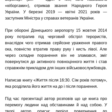
«кіборгами»), отримав звання Народного Героя
України. У березні 2019 — квітні 2021 років —
заступник Міністра у справах ветеранів України.
При обороні Донецького аеропорту 15 жовтня 2014
року потрапив під черговий обстріл терористів,
внаслідок чого отримав серйозне ураження правого
ока, повністю втратив праву руку і кисть лівої. Але
через складне поранення він не зламався, зміг
повернутися до активного повноцінного життя і став
справжнім прикладом для інших військовослужбовців.
Написав книгу «Життя після 16:30. Сім років потому»,
яка розділила його життя на до і після поранення.
Під час презентації автор розповів що це книга про
перемогу людини над обставинами й над собою. У
творі автор описує період повернення до