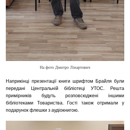
На фото Дмитро Лінартович
Наприкінці презентації книги шрифтом Брайля були
передані Центральній бібліотеці УТОС. Решта
примірників будуть розповсюджені іншими
бібліотеками Товариства. Гості також отримали у
подарунок флешки з аудіокнигою.