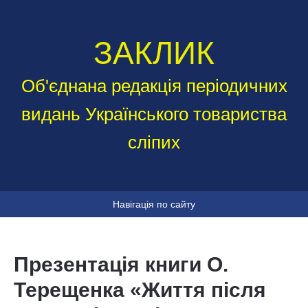
ЗАКЛИК
Об'єднана редакція періодичних
видань Українського товариства
сліпих
Навігація по сайту
Презентація книги О.
Терещенка «Життя після