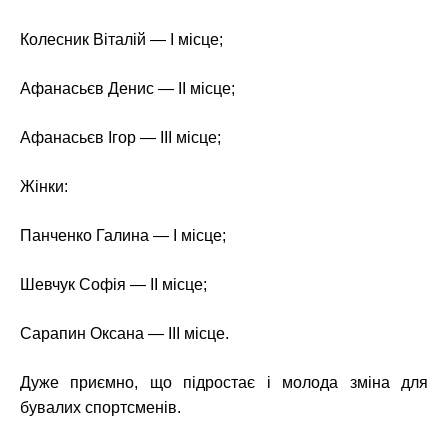
Колесник Віталій — І місце;
Афанасьєв Денис — ІІ місце;
Афанасьєв Ігор — ІІІ місце;
Жінки:
Панченко Галина — І місце;
Шевчук Софія — ІІ місце;
Сарапин Оксана — ІІІ місце.
Дуже приємно, що підростає і молода зміна для
бувалих спортсменів.