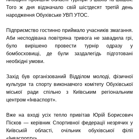
Того ж дня відзначало свій шістдесят третій день
народження Обухівське УВП УТОС.
Підприємство гостинно приймало учасників змагання.
Аби несподівана повітряна тривога не завадила грі,
було вирішено провести турнір одразу у
бомбосховищі, де були заздалегідь підготовані
необхідні умови.
Захід був організований Відділом молоді, фізичної
культури та спорту виконавчого комітету Обухівської
міської ради спільно з Київським регіональним
центром «Інваспорт».
Вже на вході усіх тепло привітав Юрій Борисович
Пісков — керівник Спортивної федерації незрячих у
Київській області, очільник обухівської філії
«Інваспорту».