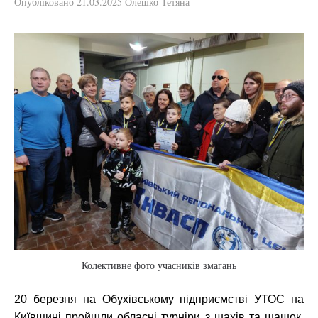
Опубліковано
21.03.2025
Олешко Тетяна
Колективне фото учасників змагань
20 березня на Обухівському підприємстві УТОС на
Київщині пройшли обласні турніри з шахів та шашок.