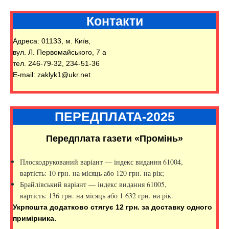
Контакти
Адреса: 01133, м. Київ,
вул. Л. Первомайського, 7 а
тел. 246-79-32, 234-51-36
E-mail: zaklyk1@ukr.net
ПЕРЕДПЛАТА-2025
Передплата газети «Промінь»
Плоскодрукований варіант — індекс видання 61004,
вартість: 10 грн. на місяць або 120 грн. на рік;
Брайлівський варіант — індекс видання 61005,
вартість: 136 грн. на місяць або 1 632 грн. на рік.
Укрпошта додатково стягує 12 грн. за доставку одного
примірника.