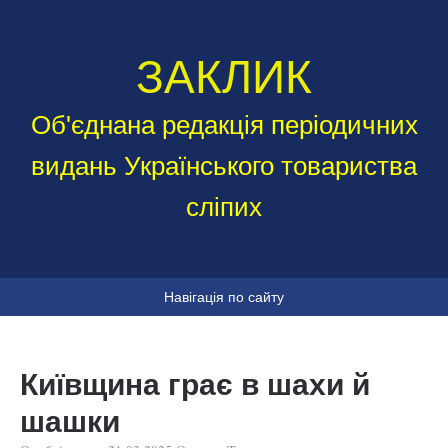
ЗАКЛИК
Об'єднана редакція періодичних
видань Українського товариства
сліпих
Навігація по сайту
Київщина грає в шахи й
шашки