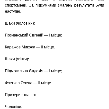
спортсмени. За підсумками змагань результати були
наступні.
Шахи (чоловіки):
Познанський Євгеній — І місце;
Каражов Микола — ІІ місце.
Шахи (жінки):
Підмогильна Євдокія — І місце;
Флетчер Олена — ІІ місце.
Призери з шашок:
Чоловіки: