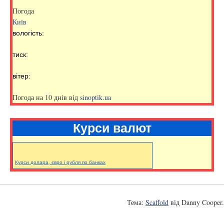
Погода
Київ
вологість:
тиск:
вітер:
Погода на 10 днів від
sinoptik.ua
Курси валют
Курси долара, євро і рубля по банках
Тема:
Scaffold
від Danny Cooper.