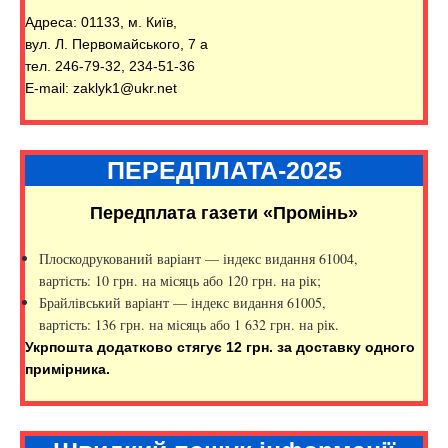
Адреса: 01133, м. Київ,
вул. Л. Первомайського, 7 а
тел. 246-79-32, 234-51-36
E-mail: zaklyk1@ukr.net
ПЕРЕДПЛАТА-2025
Передплата газети «Промінь»
Плоскодрукований варіант — індекс видання 61004,
вартість: 10 грн. на місяць або 120 грн. на рік;
Брайлівський варіант — індекс видання 61005,
вартість: 136 грн. на місяць або 1 632 грн. на рік.
Укрпошта додатково стягує 12 грн. за доставку одного
примірника.