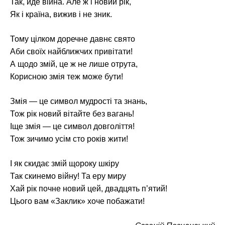
Так, йде війна. Але ж і новий рік,
Як і країна, вижив і не зник.
Тому цілком доречне давнє свято
Аби своїх найближчих привітати!
А щодо змій, це ж не лише отрута,
Корисною змія теж може бути!
Змія — це символ мудрості та знань,
Тож рік новий вітайте без вагань!
Іще змія — це символ довголіття!
Тож зичимо усім сто років жити!
І як скидає змій щороку шкіру
Так скинемо війну! Та еру миру
Хай рік почне новий цей, двадцять п’ятий!
Цього вам «Заклик» хоче побажати!