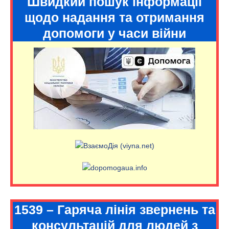
Швидкий пошук інформації
щодо надання та отримання
допомоги у часи війни
1539 – Гаряча лінія звернень та
консультацій для людей з