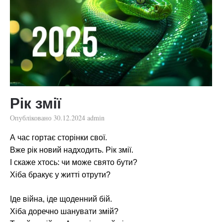
Рік змії
Опубліковано
30.12.2024
admin
А час гортає сторінки свої.
Вже рік новий надходить. Рік змії.
І скаже хтось: чи може свято бути?
Хіба бракує у житті отрути?
Іде війна, іде щоденний бій.
Хіба доречно шанувати змій?